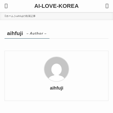
AI-LOVE-KOREA
ホーム
aihfujiの執筆記事
aihfuji
– Author –
aihfuji