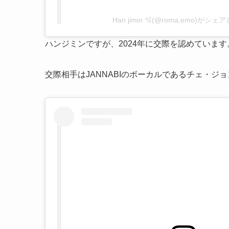
Han jimin 🫧(@roma.emo)がシ
ハンジミンですが、2024年に交際を認めています
交際相手はJANNABIのボーカルであるチェ・ジ