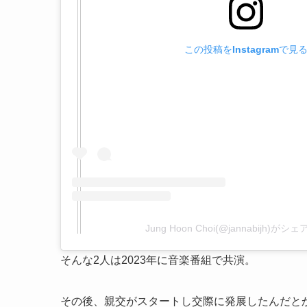
この投稿をInstagramで見
Jung Hoon Choi(@jannabijh)が
そんな2人は2023年に音楽番組で共演。
その後、親交がスタートし交際に発展したんだと