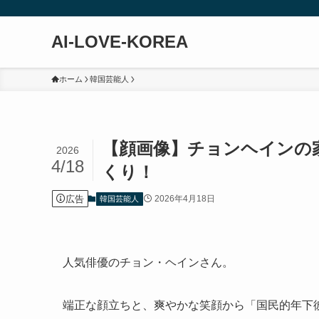
AI-LOVE-KOREA
ホーム
韓国芸能人
【顔画像】チョンヘインの
2026
4/18
くり！
広告
2026年4月18日
韓国芸能人
人気俳優のチョン・ヘインさん。
端正な顔立ちと、爽やかな笑顔から「国民的年下